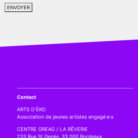
Contact
ARTS D'ÉKO
Association de jeunes artistes engagé·e·s
CENTRE OREAG / LA RÊVERIE
233 Rue St Genès, 33 000 Bordeaux